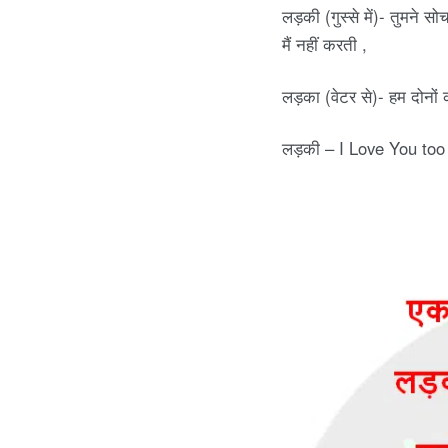
लड़की (गुस्से में)- तुमने सो
e
मैं नहीं करती ,
s
लड़का (वेटर से)- हम दोनो
.
लड़की – I Love You too
c
o
m