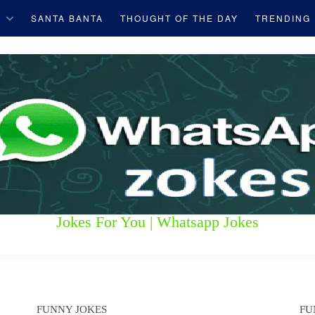
S
SANTA BANTA
THOUGHT OF THE DAY
TRENDING
Jokes For You | Whatsapp Jokes
FUNNY JOKES
FU