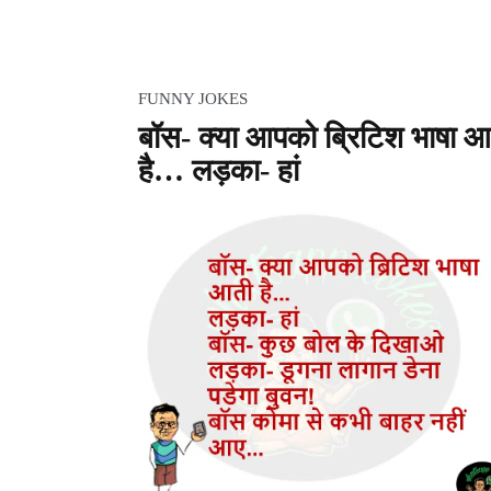
FUNNY JOKES
बॉस- क्या आपको ब्रिटिश भाषा आ
है… लड़का- हां