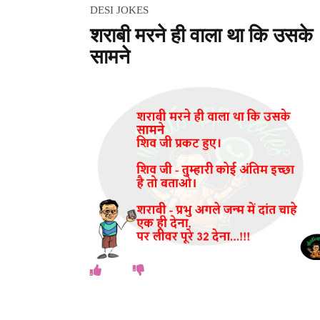
DESI JOKES
e
शराबी मरने ही वाला था कि उसके
सामने
s
.
c
o
m