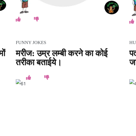
FUNNY JOKES
HU
ों
मरीज: उम्र लम्बी करने का कोई
पत
तरीका बताईये।
जा