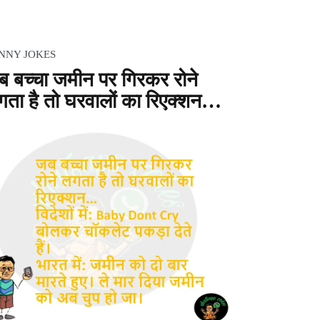
NNY JOKES
ब बच्चा जमीन पर गिरकर रोने
गता है तो घरवालों का रिएक्शन…