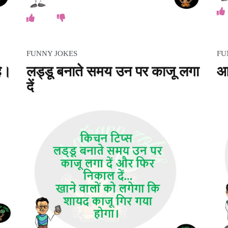
FUNNY JOKES
FU
है।
लड्डू बनाते समय उन पर काजू लगा
आज
दें