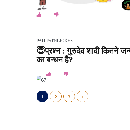
PATI PATNI JOKES
😇प्रश्न : गुरुदेव शादी कितने जन्म
का बन्धन है?
P
N
»
1
2
3
o
e
s
x
t