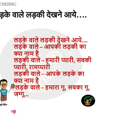
ENDING
ड़के वाले लड़की देखने आये….