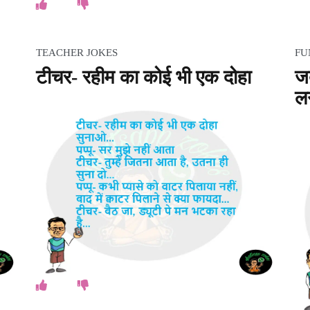
TEACHER JOKES
FU
,
टीचर- रहीम का कोई भी एक दोहा
ज
ल