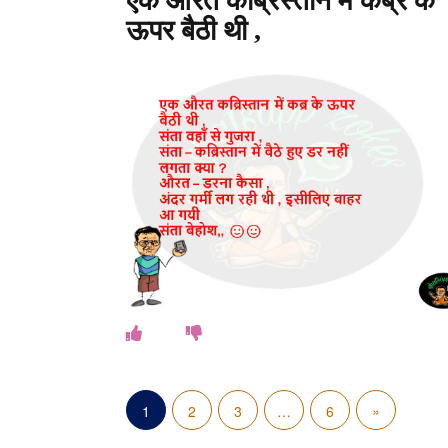
एक औरत कब्रिस्तान में कब्र के
ऊपर बैठी थी ,
P
N
»
1
2
3
…
6
o