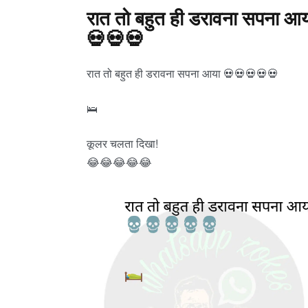
रात तो बहुत ही डरावना सपना आ
t
💀💀💀
s
रात तो बहुत ही डरावना सपना आया 💀💀💀💀💀
a
🛌
p
कूलर चलता दिखा!
😂😂😂😂😂
p
z
o
k