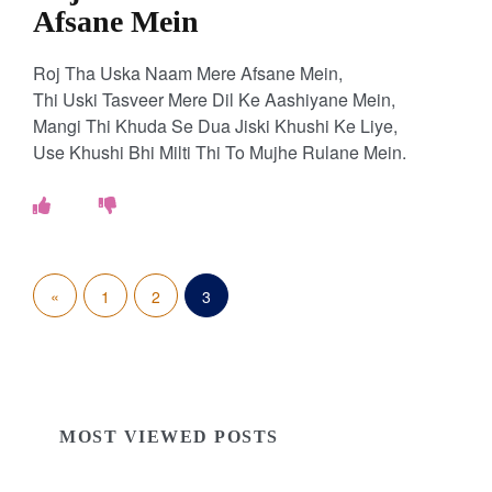
Afsane Mein
Roj Tha Uska Naam Mere Afsane Mein,
Thi Uski Tasveer Mere Dil Ke Aashiyane Mein,
Mangi Thi Khuda Se Dua Jiski Khushi Ke Liye,
Use Khushi Bhi Milti Thi To Mujhe Rulane Mein.
P
«
P
1
2
3
o
r
s
e
t
v
MOST VIEWED POSTS
s
i