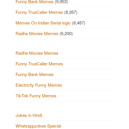
p
Funny Bank Memes
(9,953)
o
a
Funny TrueCaller Memes
(8,267)
u
g
Memes On Indian Serial logic
(6,487)
s
i
Radhe Movies Memes
(6,200)
P
n
a
o
Radhe Movies Memes
t
Funny TrueCaller Memes
s
i
Funny Bank Memes
t
o
Electricity Funny Memes
s
n
TikTok Funny Memes
Jokes in Hindi
Whatsappzokes Special