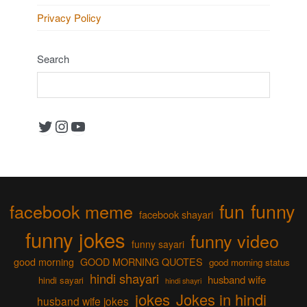
Privacy Policy
Search
Twitter
Instagram
YouTube
fun
funny
facebook meme
facebook shayari
funny jokes
funny video
funny sayari
good morning
GOOD MORNING QUOTES
good morning status
hindi shayari
husband wife
hindi sayari
hindi shayri
jokes
Jokes in hindi
husband wife jokes