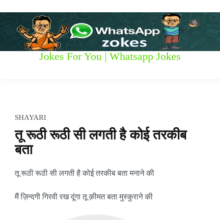
S
k
i
p
t
W
Jokes For You | Whatsapp Jokes
o
c
h
o
n
a
t
t
e
SHAYARI
n
s
​तू रूठी रूठी सी लगती है कोई तरकीब
t
बता
a
p
तू रूठी रूठी सी लगती है कोई तरकीब बता मनाने की
p
मैं ज़िन्दगी गिरवी रख दूंगा तू क़ीमत बता मुस्कुराने की
z