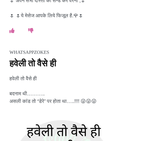
🌷 अपने सभी दोस्तो को सेन्ड करे वरना ,🌷
🌷 🌷ये मेसेज आपके लिये फिजूल है.🌹🌷
WHATSAPPZOKES
हवेली तो वैसे ही
हवेली तो वैसे ही
बदनाम थी………..
असली कांड तो “डेरे” पर होता था…..!!!! 😜😜😜