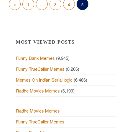
P
«
P
1
…
3
4
5
o
r
s
e
t
v
MOST VIEWED POSTS
s
i
p
Funny Bank Memes
(9,945)
o
a
Funny TrueCaller Memes
(8,266)
u
g
Memes On Indian Serial logic
(6,486)
s
i
Radhe Movies Memes
(6,199)
P
n
a
o
Radhe Movies Memes
t
Funny TrueCaller Memes
s