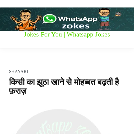
S
k
i
p
t
W
Jokes For You | Whatsapp Jokes
o
c
h
o
n
a
t
t
e
SHAYARI
n
s
किसी का झूठा खाने से मोहब्बत बढ़ती है
t
फ़राज़
a
p
p
z