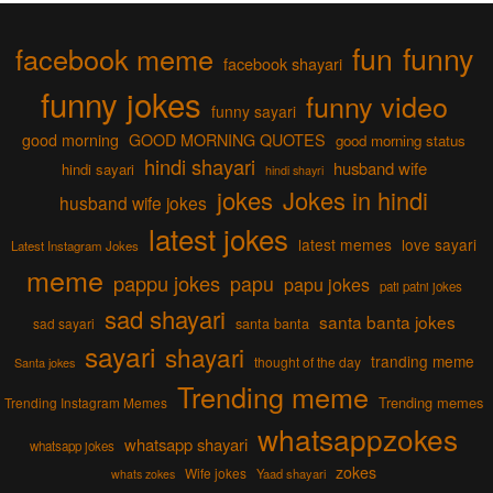
fun
funny
facebook meme
facebook shayari
funny jokes
funny video
funny sayari
good morning
GOOD MORNING QUOTES
good morning status
hindi shayari
husband wife
hindi sayari
hindi shayri
jokes
Jokes in hindi
husband wife jokes
latest jokes
latest memes
love sayari
Latest Instagram Jokes
meme
pappu jokes
papu
papu jokes
pati patni jokes
sad shayari
santa banta jokes
sad sayari
santa banta
sayari
shayari
tranding meme
thought of the day
Santa jokes
Trending meme
Trending memes
Trending Instagram Memes
whatsappzokes
whatsapp shayari
whatsapp jokes
zokes
Wife jokes
Yaad shayari
whats zokes