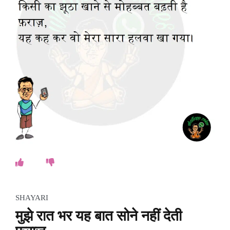
o
k
e
s
.
c
o
m
SHAYARI
मुझे रात भर यह बात सोने नहीं देती