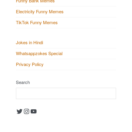
i
Funny Bank Memes
t
o
Electricity Funny Memes
s
n
TikTok Funny Memes
Jokes in Hindi
Whatsappzokes Special
Privacy Policy
Search
Twitter
Instagram
YouTube