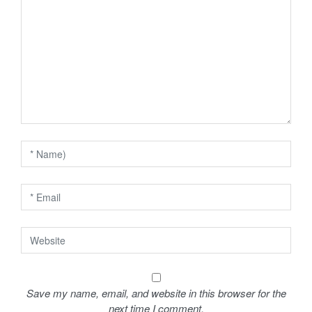
v
i
g
a
t
i
o
n
Save my name, email, and website in this browser for the
next time I comment.