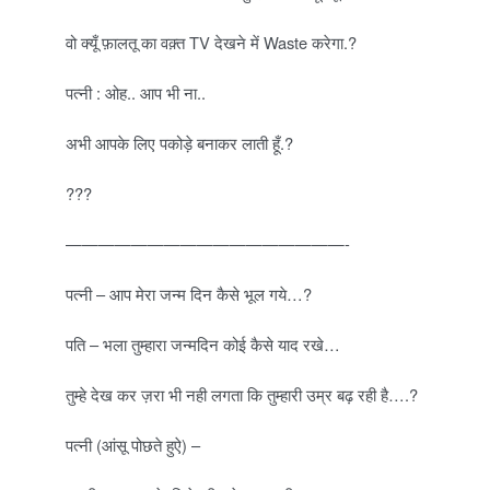
o
वो क्यूँ फ़ालतू का वक़्त TV देखने में Waste करेगा.?
k
पत्नी : ओह.. आप भी ना..
e
अभी आपके लिए पकोड़े बनाकर लाती हूँ.?
s
.
???
c
—————————————————-
o
पत्नी – आप मेरा जन्म दिन कैसे भूल गये…?
m
पति – भला तुम्हारा जन्मदिन कोई कैसे याद रखे…
तुम्हे देख कर ज़रा भी नही लगता कि तुम्हारी उम्र बढ़ रही है….?
पत्नी (आंसू पोछते हुऐ) –