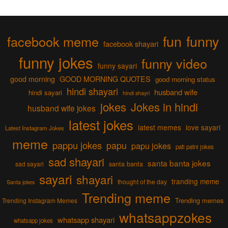
fun
funny
facebook meme
facebook shayari
funny jokes
funny video
funny sayari
good morning
GOOD MORNING QUOTES
good morning status
hindi shayari
husband wife
hindi sayari
hindi shayri
jokes
Jokes in hindi
husband wife jokes
latest jokes
latest memes
love sayari
Latest Instagram Jokes
meme
pappu jokes
papu
papu jokes
pati patni jokes
sad shayari
santa banta jokes
sad sayari
santa banta
sayari
shayari
tranding meme
thought of the day
Santa jokes
Trending meme
Trending memes
Trending Instagram Memes
whatsappzokes
whatsapp shayari
whatsapp jokes