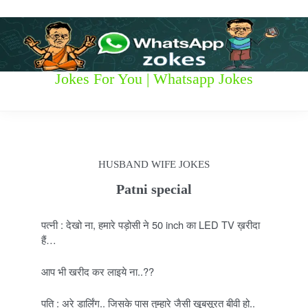
S
k
i
p
t
W
Jokes For You | Whatsapp Jokes
o
c
h
o
n
a
t
t
e
HUSBAND WIFE JOKES
n
s
t
Patni special
a
पत्नी : देखो ना, हमारे पड़ोसी ने 50 inch का LED TV ख़रीदा
p
हैं…
p
आप भी खरीद कर लाइये ना..??
z
पति : अरे डार्लिंग.. जिसके पास तुम्हारे जैसी खूबसूरत बीवी हो..