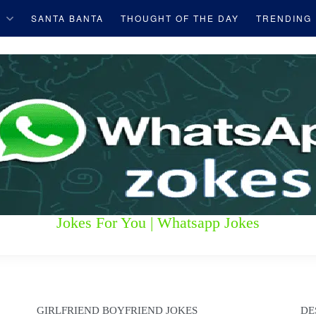
S
SANTA BANTA
THOUGHT OF THE DAY
TRENDING
Jokes For You | Whatsapp Jokes
GIRLFRIEND BOYFRIEND JOKES
DE