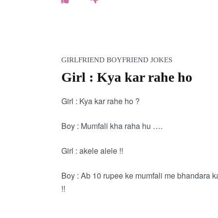
GIRLFRIEND BOYFRIEND JOKES
Girl : Kya kar rahe ho
Girl : Kya kar rahe ho ?
Boy : Mumfali kha raha hu ….
Girl : akele alele !!
Boy : Ab 10 rupee ke mumfali me bhandara k
!!