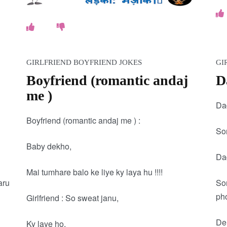
GIRLFRIEND BOYFRIEND JOKES
GI
Boyfriend (romantic andaj
D
me )
Da
Boyfriend (romantic andaj me ) :
So
Baby dekho,
Dad
Mai tumhare balo ke liye ky laya hu !!!!
aru
Son
ph
Girlfriend : So sweat janu,
De
Ky laye ho,