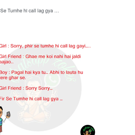
 Se Tumhe hi call lag gya …