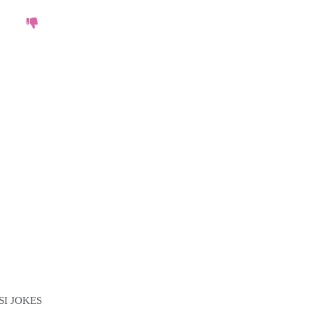
SI JOKES