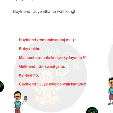
Boyfriend : Juye nikalne wali kanghi !!