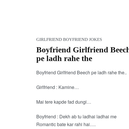
GIRLFRIEND BOYFRIEND JOKES
Boyfriend Girlfriend Beec
pe ladh rahe the
Boyfriend Girlfriend Beech pe ladh rahe the..
Girlfriend : Kamine…
Mai tere kapde fad dungi…
Boyfriend : Dekh ab tu ladhai ladhai me
Romantic bate kar rahi hai….