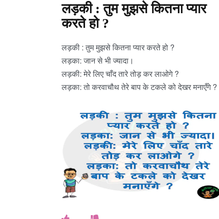
लड़की : तुम मुझसे कितना प्यार
करते हो ?
लड़की : तुम मुझसे कितना प्यार करते हो ?
लड़का: जान से भी ज्यादा।
लड़की: मेरे लिए चाँद तारे तोड़ कर लाओगे ?
लड़का: तो करवाचौथ तेरे बाप के टकले को देखर मनाएँगे ?