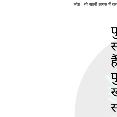
संता : तो सालों आपस में बात
e
s
.
c
o
m