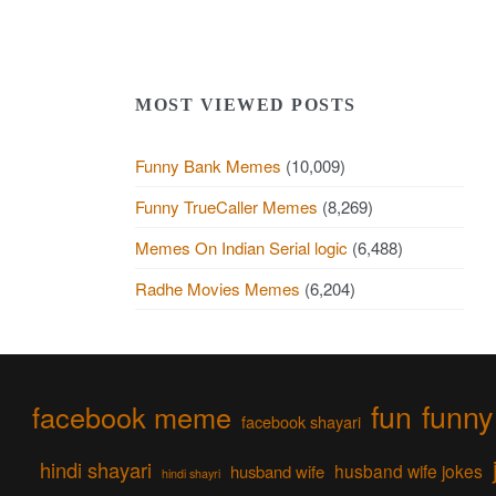
MOST VIEWED POSTS
Funny Bank Memes
(10,009)
Funny TrueCaller Memes
(8,269)
Memes On Indian Serial logic
(6,488)
Radhe Movies Memes
(6,204)
fun
funny
facebook meme
facebook shayari
hindi shayari
husband wife jokes
husband wife
hindi shayri