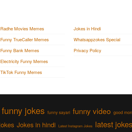
Radhe Movies Memes
Jokes in Hindi
Funny TrueCaller Memes
Whatsappzokes Special
Funny Bank Memes
Privacy Policy
Electricity Funny Memes
TikTok Funny Memes
funny jokes
funny video
funny sayari
good mor
latest joke
jokes
Jokes in hindi
Latest Instagram Jokes