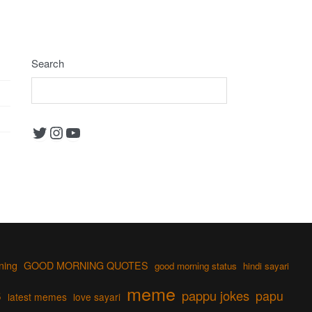
Search
Twitter
Instagram
YouTube
ning
GOOD MORNING QUOTES
good morning status
hindi sayari
s
meme
pappu jokes
papu
latest memes
love sayari