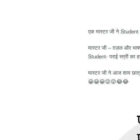
t
s
एक मास्टर जी ने Student स
a
मास्टर जी – ग़ज़ल और भाषण म
Student- पराई स्त्री का 
p
मास्टर जी ने आज शाम छात्र
p
😀😀😀😜😜😂😂
z
o
k