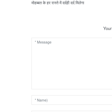
मोहब्बत के हर रास्ते में दर्दही दर्द मिलेगा
o
s
t
Your
n
a
v
i
g
a
t
i
o