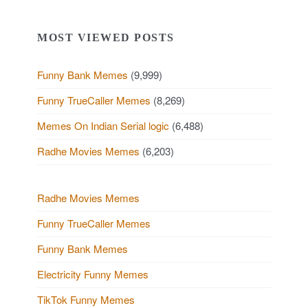
e
t
v
MOST VIEWED POSTS
s
i
p
Funny Bank Memes
(9,999)
o
a
Funny TrueCaller Memes
(8,269)
u
g
Memes On Indian Serial logic
(6,488)
s
i
Radhe Movies Memes
(6,203)
P
n
a
o
Radhe Movies Memes
t
Funny TrueCaller Memes
s
i
Funny Bank Memes
t
o
Electricity Funny Memes
s
n
TikTok Funny Memes