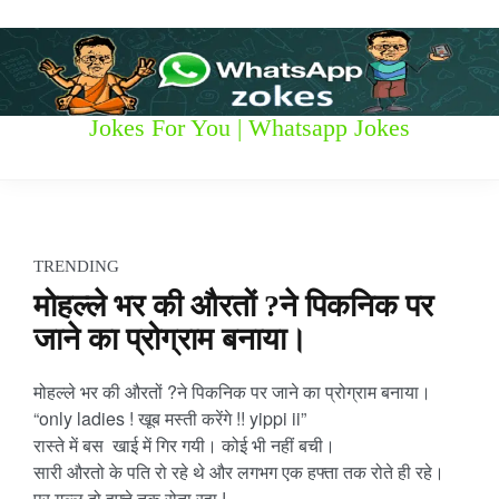
S
k
i
p
t
W
Jokes For You | Whatsapp Jokes
o
c
h
o
n
a
t
t
e
TRENDING
n
s
​मोहल्ले भर की औरतों ?ने पिकनिक पर
t
जाने का प्रोग्राम बनाया।
a
p
मोहल्ले भर की औरतों ?ने पिकनिक पर जाने का प्रोग्राम बनाया।
“only ladies ! खूब मस्ती करेंगे !! yippi ii”
p
रास्ते में बस खाई में गिर गयी। कोई भी नहीं बची।
सारी औरतो के पति रो रहे थे और लगभग एक हफ्ता तक रोते ही रहे।
z
पर गुल्लू दो हफ्ते तक रोता रहा !